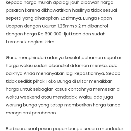
kepada harga murah apalagi jauh dibawah harga
pasaran karena dikhawatirkan hasilnya tidak sesuai
seperti yang diharapkan. Lazimnya, Bunga Papan
Ucapan dengan ukuran 1.25mm x 2 m dibandrol
dengan harga Rp 600.000-1juttaan dan sudah
termasuk ongkos kirim.
Guna menghindari adanya kesalahpahaman seputar
harga walau sudah dibandrol di laman mereka, ada
baiknya Anda menanyakan lagi kepastiannya. Sebab
tidak sedikit pihak Toko Bunga di Blitar menaikkan
harga untuk sebagian kasus contohnya memesan di
waktu weekend atau mendadak. Walau ada juga
warung bunga yang tetap memberikan harga tanpa
mengalami perubahan.
Berbicara soal pesan papan bunga secara mendadak