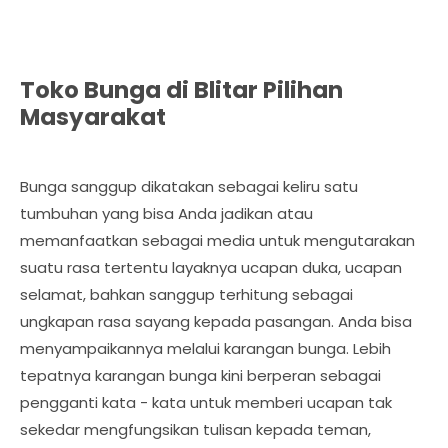
Toko Bunga di Blitar Pilihan
Masyarakat
Bunga sanggup dikatakan sebagai keliru satu
tumbuhan yang bisa Anda jadikan atau
memanfaatkan sebagai media untuk mengutarakan
suatu rasa tertentu layaknya ucapan duka, ucapan
selamat, bahkan sanggup terhitung sebagai
ungkapan rasa sayang kepada pasangan. Anda bisa
menyampaikannya melalui karangan bunga. Lebih
tepatnya karangan bunga kini berperan sebagai
pengganti kata - kata untuk memberi ucapan tak
sekedar mengfungsikan tulisan kepada teman,