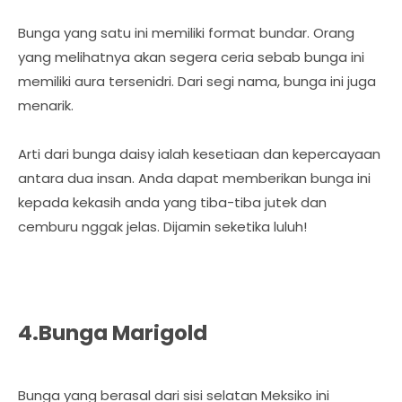
Bunga yang satu ini memiliki format bundar. Orang
yang melihatnya akan segera ceria sebab bunga ini
memiliki aura tersenidri. Dari segi nama, bunga ini juga
menarik.
Arti dari bunga daisy ialah kesetiaan dan kepercayaan
antara dua insan. Anda dapat memberikan bunga ini
kepada kekasih anda yang tiba-tiba jutek dan
cemburu nggak jelas. Dijamin seketika luluh!
4.Bunga Marigold
Bunga yang berasal dari sisi selatan Meksiko ini