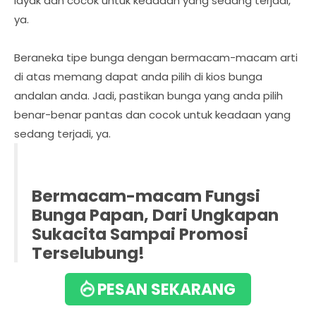
layak dan cocok untuk keadaan yang sedang terjadi,
ya.
Beraneka tipe bunga dengan bermacam-macam arti
di atas memang dapat anda pilih di kios bunga
andalan anda. Jadi, pastikan bunga yang anda pilih
benar-benar pantas dan cocok untuk keadaan yang
sedang terjadi, ya.
Bermacam-macam Fungsi
Bunga Papan, Dari Ungkapan
Sukacita Sampai Promosi
Terselubung!
PESAN SEKARANG
PESAN SEKARANG