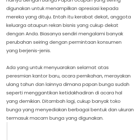
digunakan untuk menampilkan apresiasi kepada
mereka yang dituju. Entah itu kerabat dekat, anggota
keluarga ataupun rekan bisnis yang cukup dekat
dengan Anda. Biasanya sendiri mengalami banyak
perubahan seiring dengan permintaan konsumen
yang berjenis-jenis.
Ada yang untuk menyuarakan selamat atas
peresmian kantor baru, acara pernikahan, merayakan
ulang tahun dan lainnya dimana papan bunga sudah
seperti menggantikan ketidakhadiran di acara hal
yang demikian. Ditambah lagi, cukup banyak toko
bunga yang menyediakan berbagai bentuk dan ukuran
termasuk macam bunga yang digunakan.