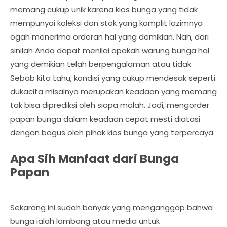
memang cukup unik karena kios bunga yang tidak
mempunyai koleksi dan stok yang komplit lazimnya
ogah menerima orderan hal yang demikian. Nah, dari
sinilah Anda dapat menilai apakah warung bunga hal
yang demikian telah berpengalaman atau tidak.
Sebab kita tahu, kondisi yang cukup mendesak seperti
dukacita misalnya merupakan keadaan yang memang
tak bisa diprediksi oleh siapa malah. Jadi, mengorder
papan bunga dalam keadaan cepat mesti diatasi
dengan bagus oleh pihak kios bunga yang terpercaya.
Apa Sih Manfaat dari Bunga
Papan
Sekarang ini sudah banyak yang menganggap bahwa
bunga ialah lambang atau media untuk