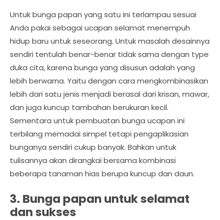
Untuk bunga papan yang satu ini terlampau sesuai
Anda pakai sebagai ucapan selamat menempuh
hidup baru untuk seseorang. Untuk masalah desainnya
sendiri tentulah benar-benar tidak sama dengan type
duka cita, karena bunga yang disusun adalah yang
lebih berwarna. Yaitu dengan cara mengkombinasikan
lebih dari satu jenis menjadi berasal dari krisan, mawar,
dan juga kuncup tambahan berukuran kecil.
Sementara untuk pembuatan bunga ucapan ini
terbilang memadai simpel tetapi pengaplikasian
bunganya sendiri cukup banyak. Bahkan untuk
tulisannya akan dirangkai bersama kombinasi
beberapa tanaman hias berupa kuncup dan daun.
3. Bunga papan untuk selamat
dan sukses