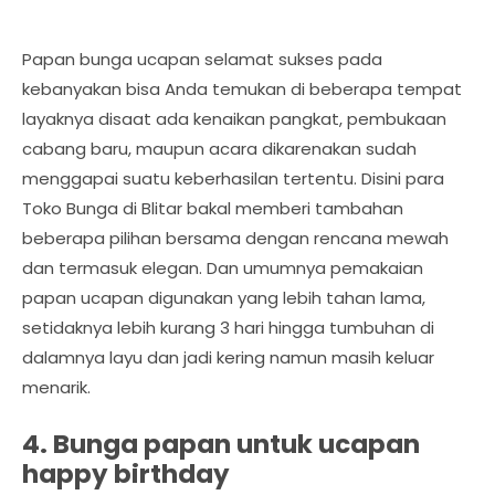
Papan bunga ucapan selamat sukses pada
kebanyakan bisa Anda temukan di beberapa tempat
layaknya disaat ada kenaikan pangkat, pembukaan
cabang baru, maupun acara dikarenakan sudah
menggapai suatu keberhasilan tertentu. Disini para
Toko Bunga di Blitar bakal memberi tambahan
beberapa pilihan bersama dengan rencana mewah
dan termasuk elegan. Dan umumnya pemakaian
papan ucapan digunakan yang lebih tahan lama,
setidaknya lebih kurang 3 hari hingga tumbuhan di
dalamnya layu dan jadi kering namun masih keluar
menarik.
4. Bunga papan untuk ucapan
happy birthday