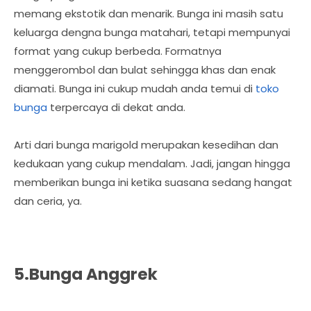
memang ekstotik dan menarik. Bunga ini masih satu
keluarga dengna bunga matahari, tetapi mempunyai
format yang cukup berbeda. Formatnya
menggerombol dan bulat sehingga khas dan enak
diamati. Bunga ini cukup mudah anda temui di
toko
bunga
terpercaya di dekat anda.
Arti dari bunga marigold merupakan kesedihan dan
kedukaan yang cukup mendalam. Jadi, jangan hingga
memberikan bunga ini ketika suasana sedang hangat
dan ceria, ya.
5.Bunga Anggrek