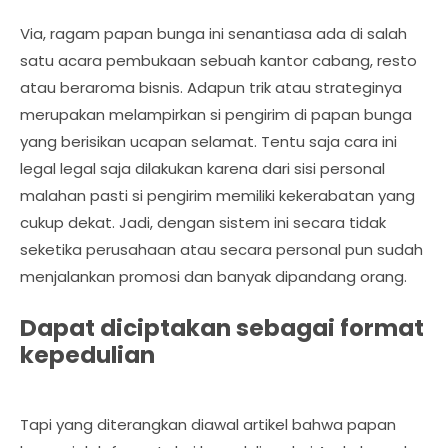
Via, ragam papan bunga ini senantiasa ada di salah
satu acara pembukaan sebuah kantor cabang, resto
atau beraroma bisnis. Adapun trik atau strateginya
merupakan melampirkan si pengirim di papan bunga
yang berisikan ucapan selamat. Tentu saja cara ini
legal legal saja dilakukan karena dari sisi personal
malahan pasti si pengirim memiliki kekerabatan yang
cukup dekat. Jadi, dengan sistem ini secara tidak
seketika perusahaan atau secara personal pun sudah
menjalankan promosi dan banyak dipandang orang.
Dapat diciptakan sebagai format
kepedulian
Tapi yang diterangkan diawal artikel bahwa papan